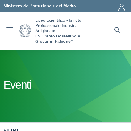
Vai ai contenuti
Vai al menu di navigazione
Vai al footer
Ministero dell'Istruzione e del Merito
Liceo Scientifico - Istituto
Professionale Industria
Artigianato
IIS "Paolo Borsellino e
Giovanni Falcone"
Eventi
FILTRI