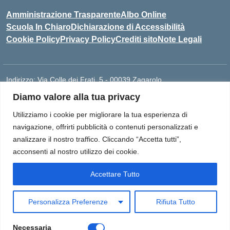
Amministrazione Trasparente
Albo Online
Scuola In Chiaro
Dichiarazione di Accessibilità
Cookie Policy
Privacy Policy
Crediti sito
Note Legali
Indirizzo:
Via Colle dei Frati, 5 - 00039 Zagarolo
Centralino:
0697859948
Email:
RMIS077005@ISTRUZIONE.IT
Diamo valore alla tua privacy
Posta elettronica certificata (PEC):
rmis077005@pec.istruzione.it
Utilizziamo i cookie per migliorare la tua esperienza di
Codice fiscale: 93015960581
navigazione, offrirti pubblicità o contenuti personalizzati e
Codice meccanografico:
RMIS077005
analizzare il nostro traffico. Cliccando “Accetta tutti”,
I.I.S. "Paolo Borsellino e Giovanni Falcone" Via Colle dei Frati, 5 -
acconsenti al nostro utilizzo dei cookie.
Zagarolo (RM) - Cod Mecc. RMIS077005 | Telefono: 06 97859948
| Cod Mecc Sede LICEO SCIENTIFICO: RMPS07701G | Cod Mecc
Accettare Tutto
Sede IPIA: RMRI07701R | Indirizzo Email:
rmis077005@istruzione.it | Indirizzo Email PEC:
Personalizza Preferenze
Rifiuta Tutto
rmis077005@pec.istruzione.it
Necessaria