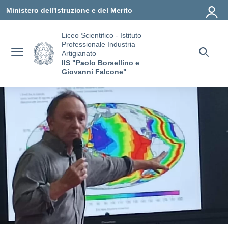
Vai ai contenuti
Vai al menu di navigazione
Vai al footer
Ministero dell'Istruzione e del Merito
Liceo Scientifico - Istituto
Professionale Industria
Artigianato
IIS "Paolo Borsellino e
Giovanni Falcone"