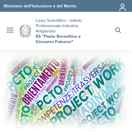
Vai ai contenuti
Vai al menu di navigazione
Vai al footer
Ministero dell'Istruzione e del Merito
Liceo Scientifico - Istituto
Professionale Industria
Artigianato
IIS "Paolo Borsellino e
Giovanni Falcone"