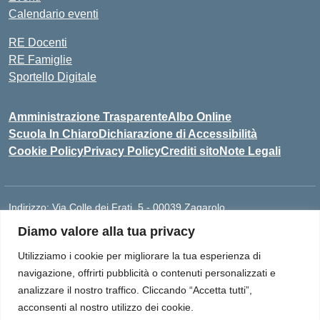
Calendario eventi
RE Docenti
RE Famiglie
Sportello Digitale
Amministrazione Trasparente
Albo Online
Scuola In Chiaro
Dichiarazione di Accessibilità
Cookie Policy
Privacy Policy
Crediti sito
Note Legali
Indirizzo:
Via Colle dei Frati, 5 - 00039 Zagarolo
Centralino:
0697859948
Email:
RMIS077005@ISTRUZIONE.IT
Diamo valore alla tua privacy
Posta elettronica certificata (PEC):
rmis077005@pec.istruzione.it
Utilizziamo i cookie per migliorare la tua esperienza di
Codice fiscale: 93015960581
navigazione, offrirti pubblicità o contenuti personalizzati e
Codice meccanografico:
RMIS077005
analizzare il nostro traffico. Cliccando “Accetta tutti”,
I.I.S. "Paolo Borsellino e Giovanni Falcone" Via Colle dei Frati, 5 -
acconsenti al nostro utilizzo dei cookie.