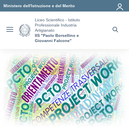
Vai ai contenuti
Vai al menu di navigazione
Vai al footer
Ministero dell'Istruzione e del Merito
Liceo Scientifico - Istituto
Professionale Industria
Artigianato
IIS "Paolo Borsellino e
Giovanni Falcone"