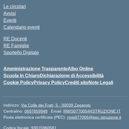
Le circolari
Avvisi
Eventi
Calendario eventi
RE Docenti
RE Famiglie
Sportello Digitale
Amministrazione Trasparente
Albo Online
Scuola In Chiaro
Dichiarazione di Accessibilità
Cookie Policy
Privacy Policy
Crediti sito
Note Legali
Indirizzo:
Via Colle dei Frati, 5 - 00039 Zagarolo
Centralino:
0697859948
Email:
RMIS077005@ISTRUZIONE.IT
Posta elettronica certificata (PEC):
rmis077005@pec.istruzione.it
Codice fiscale: 93015960581