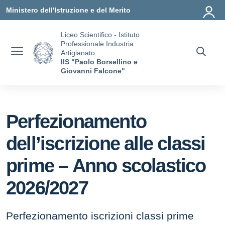
Vai ai contenuti
Vai al menu di navigazione
Vai al footer
Ministero dell'Istruzione e del Merito
Liceo Scientifico - Istituto
Professionale Industria
Artigianato
IIS "Paolo Borsellino e
Giovanni Falcone"
Perfezionamento
dell’iscrizione alle classi
prime – Anno scolastico
2026/2027
Perfezionamento iscrizioni classi prime