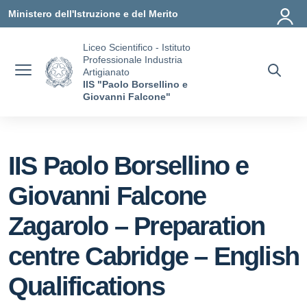
Vai ai contenuti
Vai al menu di navigazione
Vai al footer
Ministero dell'Istruzione e del Merito
Liceo Scientifico - Istituto
Professionale Industria
Artigianato
IIS "Paolo Borsellino e
Giovanni Falcone"
IIS Paolo Borsellino e
Giovanni Falcone
Zagarolo – Preparation
centre Cabridge – English
Qualifications