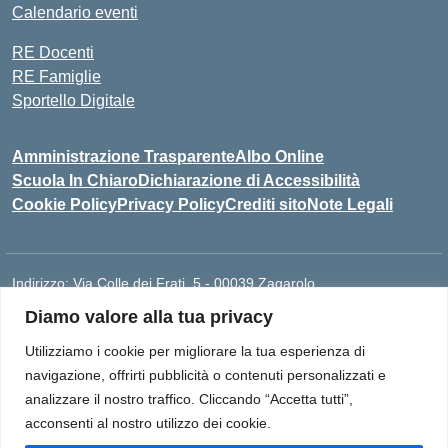
Calendario eventi
RE Docenti
RE Famiglie
Sportello Digitale
Amministrazione Trasparente
Albo Online
Scuola In Chiaro
Dichiarazione di Accessibilità
Cookie Policy
Privacy Policy
Crediti sito
Note Legali
Indirizzo:
Via Colle dei Frati, 5 - 00039 Zagarolo
Centralino:
0697859948
Email:
RMIS077005@ISTRUZIONE.IT
Diamo valore alla tua privacy
Posta elettronica certificata (PEC):
rmis077005@pec.istruzione.it
Utilizziamo i cookie per migliorare la tua esperienza di
Codice fiscale: 93015960581
navigazione, offrirti pubblicità o contenuti personalizzati e
Codice meccanografico:
RMIS077005
analizzare il nostro traffico. Cliccando “Accetta tutti”,
I.I.S. "Paolo Borsellino e Giovanni Falcone" Via Colle dei Frati, 5 -
acconsenti al nostro utilizzo dei cookie.
Zagarolo (RM) - Cod Mecc. RMIS077005 | Telefono: 06 97859948