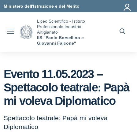
Vai ai contenuti
Vai al menu di navigazione
Vai al footer
Ministero dell'Istruzione e del Merito
Liceo Scientifico - Istituto
Professionale Industria
Artigianato
IIS "Paolo Borsellino e
Giovanni Falcone"
Evento 11.05.2023 –
Spettacolo teatrale: Papà
mi voleva Diplomatico
Spettacolo teatrale: Papà mi voleva
Diplomatico