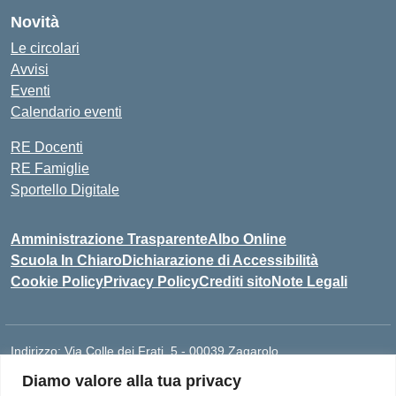
Novità
Le circolari
Avvisi
Eventi
Calendario eventi
RE Docenti
RE Famiglie
Sportello Digitale
Amministrazione Trasparente
Albo Online
Scuola In Chiaro
Dichiarazione di Accessibilità
Cookie Policy
Privacy Policy
Crediti sito
Note Legali
Indirizzo:
Via Colle dei Frati, 5 - 00039 Zagarolo
Centralino:
0697859948
Email:
RMIS077005@ISTRUZIONE.IT
Diamo valore alla tua privacy
Posta elettronica certificata (PEC):
rmis077005@pec.istruzione.it