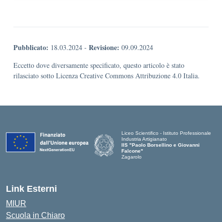
Pubblicato:
Revisione:
18.03.2024
-
09.09.2024
Eccetto dove diversamente specificato, questo articolo è stato
rilasciato sotto Licenza Creative Commons Attribuzione 4.0 Italia.
Liceo Scientifico - Istituto Professionale
Industria Artigianato
IIS "Paolo Borsellino e Giovanni
Falcone"
Zagarolo
Link Esterni
MIUR
Scuola in Chiaro