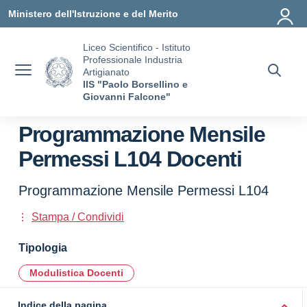
Vai ai contenuti
Vai al menu di navigazione
Vai al footer
Ministero dell'Istruzione e del Merito
Liceo Scientifico - Istituto
Professionale Industria
Artigianato
IIS "Paolo Borsellino e
Giovanni Falcone"
Programmazione Mensile
Permessi L104 Docenti
Programmazione Mensile Permessi L104
Stampa / Condividi
Tipologia
Modulistica Docenti
Indice della pagina