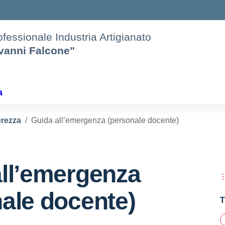
rofessionale Industria Artigianato
ovanni Falcone"
a
urezza
Guida all’emergenza (personale docente)
all’emergenza
ale docente)
T