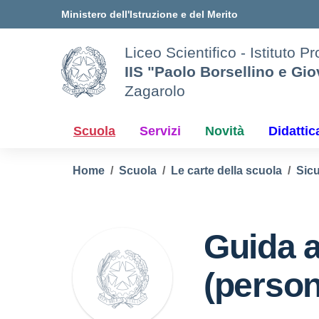
Vai ai contenuti
Vai al menu di navigazione
Vai al footer
Ministero dell'Istruzione e del Merito
Liceo Scientifico - Istituto P
IIS "Paolo Borsellino e Gi
Zagarolo
Scuola
Servizi
Novità
Didattic
Home
Scuola
Le carte della scuola
Sic
Guida 
(person