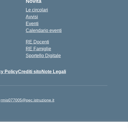
Novità
Le circolari
Avvisi
Eventi
Calendario eventi
RE Docenti
RE Famiglie
Sportello Digitale
cy Policy
Crediti sito
Note Legali
:
rmis077005@pec.istruzione.it
o: 06 97859948 | Cod Mecc Sede LICEO SCIENTIFICO: