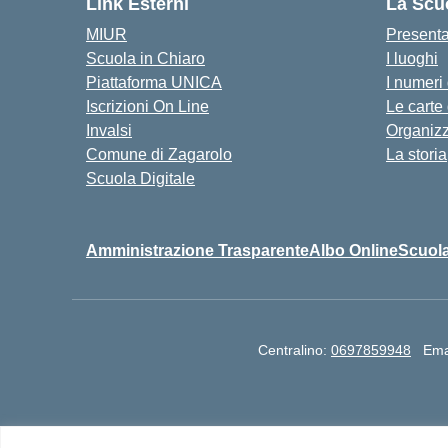
Link Esterni
La Scu
MIUR
Present
Scuola in Chiaro
I luoghi
Piattaforma UNICA
I numeri
Iscrizioni On Line
Le carte
Invalsi
Organiz
Comune di Zagarolo
La storia
Scuola Digitale
Amministrazione Trasparente
Albo Online
Scuola
Centralino:
0697859948
Ema
I.I.S. "Paolo Borsellino e Giovanni Falcone" Via