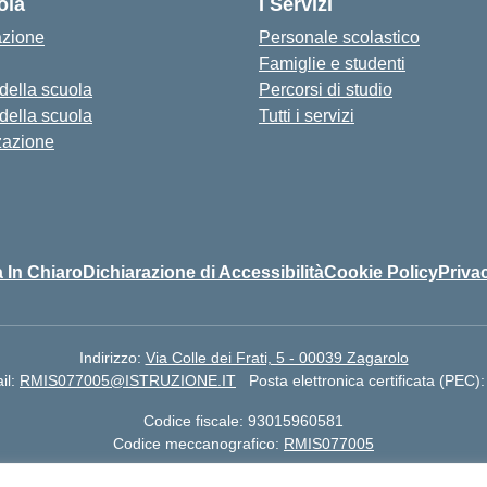
ola
I Servizi
azione
Personale scolastico
Famiglie e studenti
 della scuola
Percorsi di studio
 della scuola
Tutti i servizi
zazione
 In Chiaro
Dichiarazione di Accessibilità
Cookie Policy
Priva
Indirizzo:
Via Colle dei Frati, 5 - 00039 Zagarolo
il:
RMIS077005@ISTRUZIONE.IT
Posta elettronica certificata (PEC)
Codice fiscale: 93015960581
Codice meccanografico:
RMIS077005
 Colle dei Frati, 5 - Zagarolo (RM) - Cod Mecc. RMIS077005 | Telefon