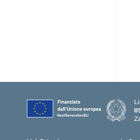
Li
I
Z