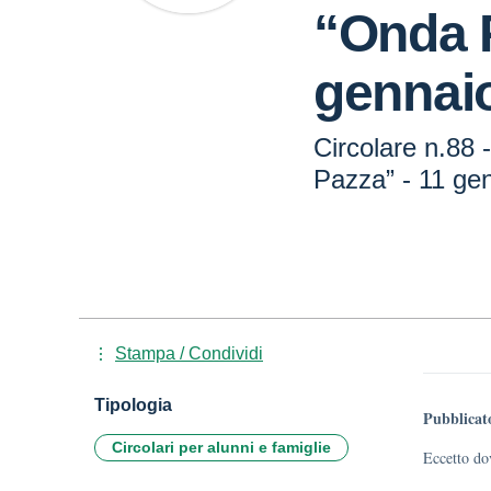
“Onda 
gennai
Circolare n.88 
Pazza” - 11 ge
Stampa / Condividi
Tipologia
Pubblicat
Circolari per alunni e famiglie
Eccetto dov