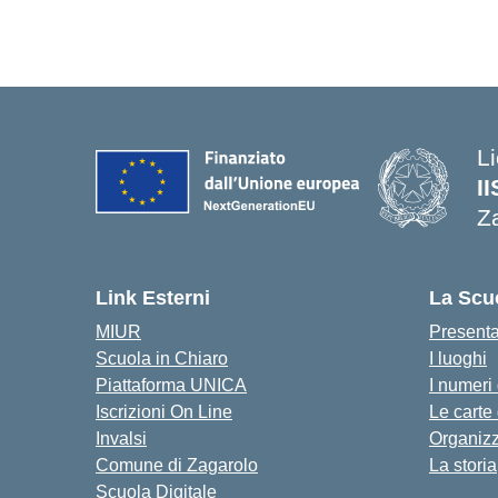
Li
I
Z
Link Esterni
La Scu
MIUR
Present
Scuola in Chiaro
I luoghi
Piattaforma UNICA
I numeri
Iscrizioni On Line
Le carte
Invalsi
Organiz
Comune di Zagarolo
La storia
Scuola Digitale