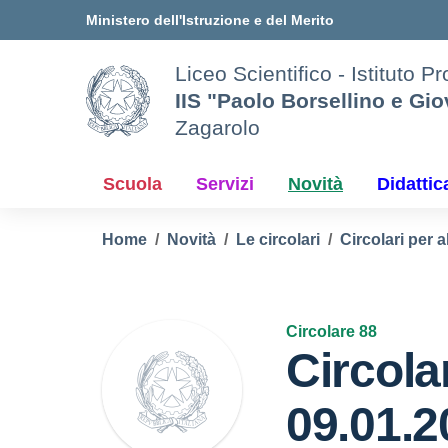
Vai ai contenuti
Vai al menu di navigazione
Vai al footer
Ministero dell'Istruzione e del Merito
Liceo Scientifico - Istituto P
IIS "Paolo Borsellino e Gi
Zagarolo
Scuola
Servizi
Novità
Didattic
Home
Novità
Le circolari
Circolari per a
Circolare 88
Circola
09.01.2