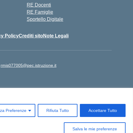
RE Docenti
RE Famiglie
Sportello Digitale
cy Policy
Crediti sito
Note Legali
:
rmis077005@pec.istruzione.it
o: 06 97859948 | Cod Mecc Sede LICEO SCIENTIFICO:
ail PEC: rmis077005@pec.istruzione.it
zza Preferenze
Rifiuta Tutto
Accettare Tutto
Concept & Design by Designers Italia
Salva le mie preferenze