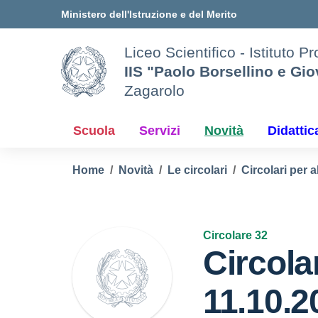
Vai ai contenuti
Vai al menu di navigazione
Vai al footer
Ministero dell'Istruzione e del Merito
Liceo Scientifico - Istituto P
IIS "Paolo Borsellino e Gi
Zagarolo
Scuola
Servizi
Novità
Didattic
Home
Novità
Le circolari
Circolari per a
Circolare 32
Circola
11.10.2