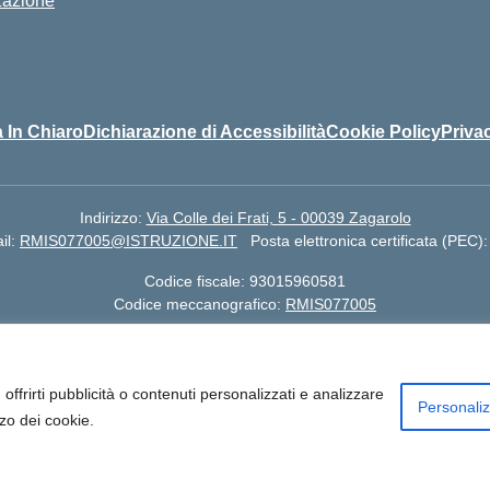
zazione
 In Chiaro
Dichiarazione di Accessibilità
Cookie Policy
Priva
Indirizzo:
Via Colle dei Frati, 5 - 00039 Zagarolo
il:
RMIS077005@ISTRUZIONE.IT
Posta elettronica certificata (PEC)
Codice fiscale: 93015960581
Codice meccanografico:
RMIS077005
 Colle dei Frati, 5 - Zagarolo (RM) - Cod Mecc. RMIS077005 | Telefon
I07701R | Indirizzo Email: rmis077005@istruzione.it | Indirizzo Em
offrirti pubblicità o contenuti personalizzati e analizzare
Personali
zzo dei cookie.