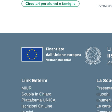
Circolari per alunni e famiglie
Eccetto dov
Li
I
Z
Link Esterni
La Scu
MIUR
Present
Scuola in Chiaro
I luoghi
Piattaforma UNICA
I numeri
Iscrizioni On Line
Le carte