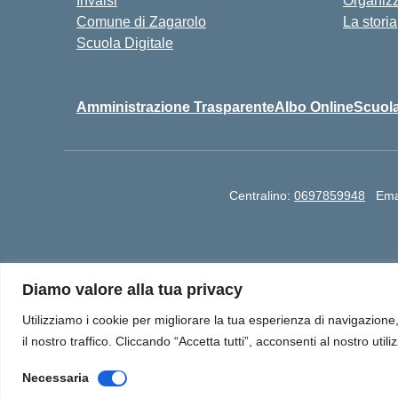
Invalsi
Organiz
Comune di Zagarolo
La storia
Scuola Digitale
Amministrazione Trasparente
Albo Online
Scuola
Centralino:
0697859948
Ema
I.I.S. "Paolo Borsellino e Giovanni Falcone" Via
Diamo valore alla tua privacy
RMPS07701G | Cod Mecc Sede IPIA: RMR
Utilizziamo i cookie per migliorare la tua esperienza di navigazione, 
il nostro traffico. Cliccando “Accetta tutti”, acconsenti al nostro utili
Necessaria