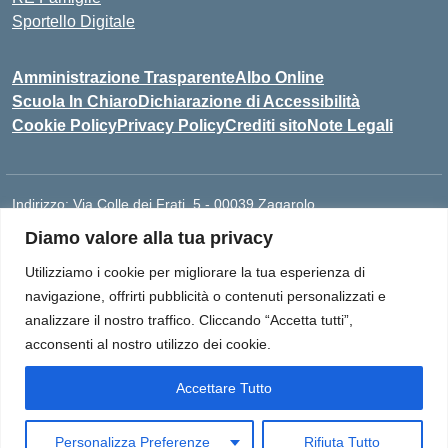
Sportello Digitale
Amministrazione Trasparente
Albo Online
Scuola In Chiaro
Dichiarazione di Accessibilità
Cookie Policy
Privacy Policy
Crediti sito
Note Legali
Indirizzo:
Via Colle dei Frati, 5 - 00039 Zagarolo
Centralino:
0697859948
Email:
RMIS077005@ISTRUZIONE.IT
Diamo valore alla tua privacy
Posta elettronica certificata (PEC):
rmis077005@pec.istruzione.it
Utilizziamo i cookie per migliorare la tua esperienza di
Codice fiscale: 93015960581
navigazione, offrirti pubblicità o contenuti personalizzati e
Codice meccanografico:
RMIS077005
analizzare il nostro traffico. Cliccando “Accetta tutti”,
I.I.S. "Paolo Borsellino e Giovanni Falcone" Via Colle dei Frati, 5 -
acconsenti al nostro utilizzo dei cookie.
Zagarolo (RM) - Cod Mecc. RMIS077005 | Telefono: 06 97859948
| Cod Mecc Sede LICEO SCIENTIFICO: RMPS07701G | Cod Mecc
Accettare Tutto
Sede IPIA: RMRI07701R | Indirizzo Email:
rmis077005@istruzione.it | Indirizzo Email PEC:
Personalizza Preferenze
Rifiuta Tutto
rmis077005@pec.istruzione.it