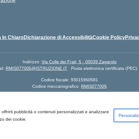
zazione
 In Chiaro
Dichiarazione di Accessibilità
Cookie Policy
Priva
Indirizzo:
Via Colle dei Frati, 5 - 00039 Zagarolo
il:
RMIS077005@ISTRUZIONE.IT
Posta elettronica certificata (PEC)
Codice fiscale: 93015960581
Codice meccanografico:
RMIS077005
 Colle dei Frati, 5 - Zagarolo (RM) - Cod Mecc. RMIS077005 | Telefon
I07701R | Indirizzo Email: rmis077005@istruzione.it | Indirizzo Em
offrirti pubblicità o contenuti personalizzati e analizzare
Personali
zzo dei cookie.