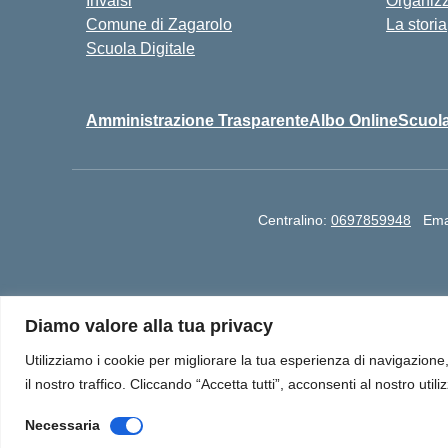
Invalsi
Organiz
Comune di Zagarolo
La storia
Scuola Digitale
Amministrazione Trasparente
Albo Online
Scuola
Centralino:
0697859948
Ema
I.I.S. "Paolo Borsellino e Giovanni Falcone" Via
Diamo valore alla tua privacy
RMPS07701G | Cod Mecc Sede IPIA: RMR
Utilizziamo i cookie per migliorare la tua esperienza di navigazione, 
il nostro traffico. Cliccando “Accetta tutti”, acconsenti al nostro utili
Necessaria