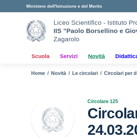
Vai ai contenuti
Vai al menu di navigazione
Vai al footer
Ministero dell'Istruzione e del Merito
Liceo Scientifico - Istituto P
IIS "Paolo Borsellino e Gi
Zagarolo
Scuola
Servizi
Novità
Didattic
Home
Novità
Le circolari
Circolari per 
Circolare 125
Circola
24.03.2