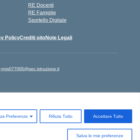
RE Docenti
RE Famiglie
Sportello Digitale
cy Policy
Crediti sito
Note Legali
:
rmis077005@pec.istruzione.it
o: 06 97859948 | Cod Mecc Sede LICEO SCIENTIFICO:
ail PEC: rmis077005@pec.istruzione.it
zza Preferenze
Rifiuta Tutto
Accettare Tutto
Concept & Design by Designers Italia
Salva le mie preferenze