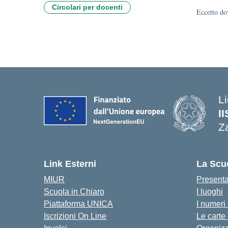
Circolari per docenti
Eccetto dov
Li
I
Z
Link Esterni
La Scu
MIUR
Present
Scuola in Chiaro
I luoghi
Piattaforma UNICA
I numeri
Iscrizioni On Line
Le carte