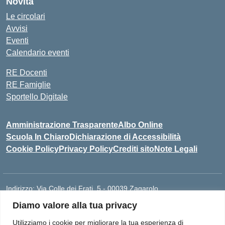
Novità
Le circolari
Avvisi
Eventi
Calendario eventi
RE Docenti
RE Famiglie
Sportello Digitale
Amministrazione Trasparente
Albo Online
Scuola In Chiaro
Dichiarazione di Accessibilità
Cookie Policy
Privacy Policy
Crediti sito
Note Legali
Indirizzo:
Via Colle dei Frati, 5 - 00039 Zagarolo
Centralino:
0697859948
Email:
RMIS077005@ISTRUZIONE.IT
Diamo valore alla tua privacy
Posta elettronica certificata (PEC):
rmis077005@pec.istruzione.it
Utilizziamo i cookie per migliorare la tua esperienza di