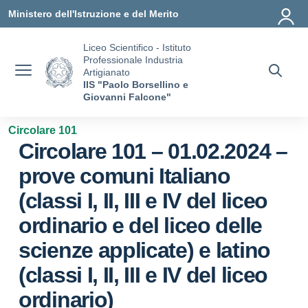
Vai ai contenuti
Vai al menu di navigazione
Vai al footer
Ministero dell'Istruzione e del Merito
Liceo Scientifico - Istituto
Professionale Industria
Artigianato
IIS "Paolo Borsellino e
Giovanni Falcone"
Circolare 101
Circolare 101 – 01.02.2024 –
prove comuni Italiano
(classi I, II, III e IV del liceo
ordinario e del liceo delle
scienze applicate) e latino
(classi I, II, III e IV del liceo
ordinario)