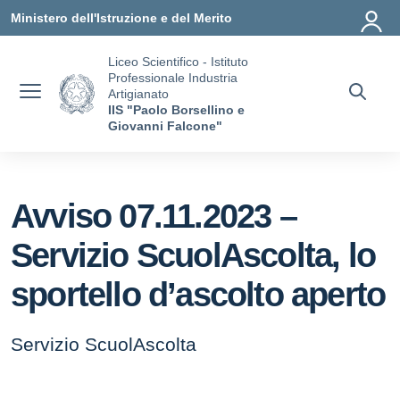
Vai ai contenuti
Vai al menu di navigazione
Vai al footer
Ministero dell'Istruzione e del Merito
Liceo Scientifico - Istituto
Professionale Industria
Artigianato
IIS "Paolo Borsellino e
Giovanni Falcone"
Avviso 07.11.2023 –
Servizio ScuolAscolta, lo
sportello d’ascolto aperto
Servizio ScuolAscolta