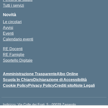
Tutti i servizi
Novità
Le circolari
Avvisi
Eventi
Calendario eventi
RE Docenti
RE Famiglie
Sportello Digitale
Amministrazione Trasparente
Albo Online
Scuola In Chiaro
Dichiarazione di Accessibilità
Cookie Policy
Privacy Policy
Crediti sito
Note Legali
Indirizzo:
Via Colle dei Frati, 5 - 00039 Zagarolo