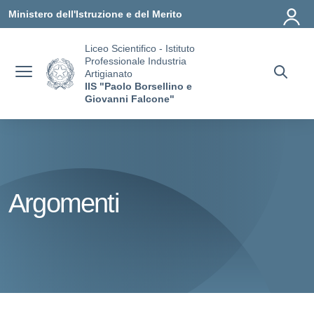
Vai ai contenuti
Vai al menu di navigazione
Vai al footer
Ministero dell'Istruzione e del Merito
Liceo Scientifico - Istituto
Professionale Industria
Artigianato
IIS "Paolo Borsellino e
Giovanni Falcone"
Argomenti